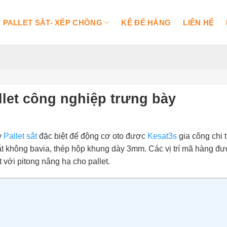
PALLET SẮT- XẾP CHỒNG
KỆ ĐỂ HÀNG
LIÊN HỆ
allet công nghiệp trưng bày
y
Pallet sắt
đặc biệt để động cơ oto được
Kesat3s
gia công chi t
t không bavia, thép hộp khung dày 3mm. Các vị trí mã hàng đượ
 với pitong nâng hạ cho pallet.