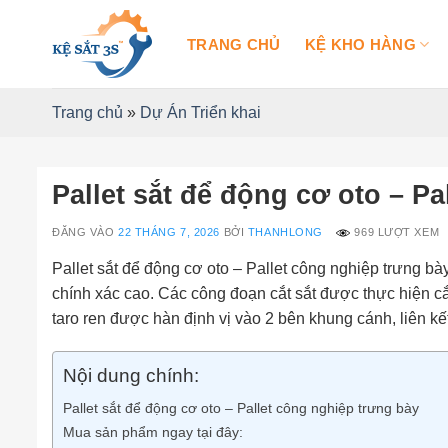
Bỏ
qua
TRANG CHỦ
KỆ KHO HÀNG
nội
dung
Trang chủ
»
Dự Án Triển khai
Pallet sắt để động cơ oto – P
ĐĂNG VÀO
22 THÁNG 7, 2026
BỞI
THANHLONG
969 LƯỢT XEM
Pallet sắt để động cơ oto – Pallet công nghiệp trưng bà
chính xác cao. Các công đoạn cắt sắt được thực hiện cắ
taro ren được hàn định vị vào 2 bên khung cánh, liên kết
Nội dung chính:
Pallet sắt để động cơ oto – Pallet công nghiệp trưng bày
Mua sản phẩm ngay tại đây: