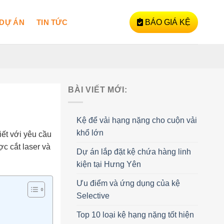
DỰ ÁN
TIN TỨC
BÁO GIÁ KỆ
BÀI VIẾT MỚI:
Kệ để vải hạng nặng cho cuộn vải
khổ lớn
iết với yêu cầu
c cắt laser và
Dự án lắp đặt kệ chứa hàng linh
kiện tại Hưng Yên
Ưu điểm và ứng dụng của kệ
Selective
Top 10 loại kệ hạng nặng tốt hiện