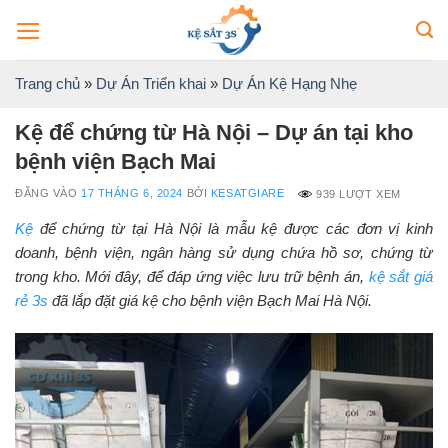
Bỏ
qua
nội
Trang chủ
»
Dự Án Triển khai
»
Dự Án Kệ Hạng Nhẹ
dung
Kệ để chứng từ Hà Nội – Dự án tại kho
bệnh viện Bạch Mai
ĐĂNG VÀO
17 THÁNG 6, 2024
BỞI
KESATGIARE
939 LƯỢT XEM
Kệ
để chứng từ tại Hà Nội là mẫu kệ được các đơn vị kinh
doanh, bệnh viện, ngân hàng sử dụng chứa hồ sơ, chứng từ
trong kho. Mới đây, để đáp ứng việc lưu trữ bệnh án,
kệ sắt giá
rẻ 3s
đã lắp đặt giá kệ cho bệnh viện Bạch Mai Hà Nội.