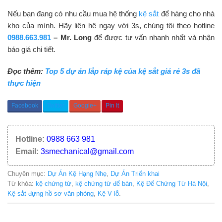
Nếu bạn đang có nhu cầu mua hệ thống
kệ sắt
để hàng cho nhà
kho của mình. Hãy liên hệ ngay với 3s, chúng tôi theo hotline
0988.663.981
– Mr. Long
để được tư vấn nhanh nhất và nhận
báo giá chi tiết.
Đọc thêm:
Top 5 dự án lắp ráp kệ của kệ sắt giá rẻ 3s đã
thực hiện
Facebook
Twitter
Google+
Pin It
Hotline:
0988 663 981
Email:
3smechanical@gmail.com
Chuyên mục:
Dự Án Kệ Hạng Nhẹ
,
Dự Án Triển khai
Từ khóa:
kệ chứng từ
,
kệ chứng từ để bàn
,
Kệ Để Chứng Từ Hà Nội
,
Kệ sắt đựng hồ sơ văn phòng
,
Kệ V lỗ
.