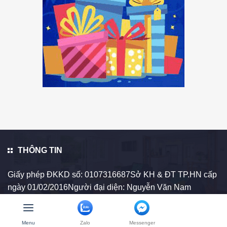
THÔNG TIN
Giấy phép ĐKKD số: 0107316687Sở KH & ĐT TP.HN cấp
ngày 01/02/2016Người đại diện: Nguyễn Văn Nam
LIÊN HỆ
Menu
Zalo
Messenger