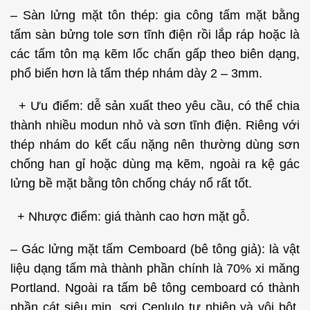
– Sàn lửng mặt tôn thép: gia công tấm mặt bằng
tấm sàn bửng tole sơn tĩnh điện rồi lắp ráp hoặc là
các tấm tôn mạ kẽm lốc chấn gấp theo biên dạng,
phổ biến hơn là tấm thép nhám dày 2 – 3mm.
+ Ưu điểm: dễ sản xuất theo yêu cầu, có thể chia
thành nhiều modun nhỏ và sơn tĩnh điện. Riêng với
thép nhám do kết cấu nặng nên thường dùng sơn
chống han gỉ hoặc dùng mạ kẽm, ngoài ra kệ gác
lửng bề mặt bằng tôn chống cháy nổ rất tốt.
+ Nhược điểm: giá thành cao hơn mặt gỗ.
– Gác lửng mặt tấm Cemboard (bê tông giả): là vật
liệu dạng tấm mà thành phần chính là 70% xi măng
Portland. Ngoài ra tấm bê tông cemboard có thành
phần cát siêu mịn, sợi Cenlulo tự nhiên và vôi bột.