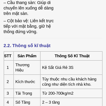
– Cầu thang sàn: Giúp di
chuyển lên xuống dễ dàng
trên mặt sàn.
– Cột bảo vệ: Liên kết trực
tiếp với mặt bằng, giữ hệ
thống đứng vững.
2.2. Thông số kĩ thuật
STT
Sản Phẩm
Thông Số Kĩ Thuật
Thương
1
Kệ Sắt Giá Rẻ 3S
Hiệu
Tùy thuộc nhu cầu khách hàng
2
Kích thước
cũng như diện tích nhà kho.
3
Tải Trọng
Từ 200-700kg/m2
4
Số Tầng
2 – 3 tầng