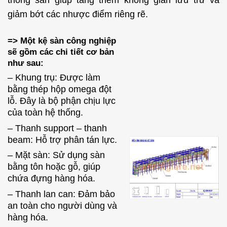
thống sàn giúp tăng thêm không gian lưu trữ và
giảm bớt các nhược điểm riêng rẽ.
=> Một kệ sàn công nghiệp
sẽ gồm các chi tiết cơ bản
như sau:
– Khung trụ: Được làm
bằng thép hộp omega đột
lỗ. Đây là bộ phận chịu lực
của toàn hệ thống.
– Thanh support – thanh
beam: Hỗ trợ phân tán lực.
– Mặt sàn: Sử dụng sàn
bằng tôn hoặc gỗ, giúp
chứa đựng hàng hóa.
– Thanh lan can: Đảm bảo
an toàn cho người dùng và
hàng hóa.