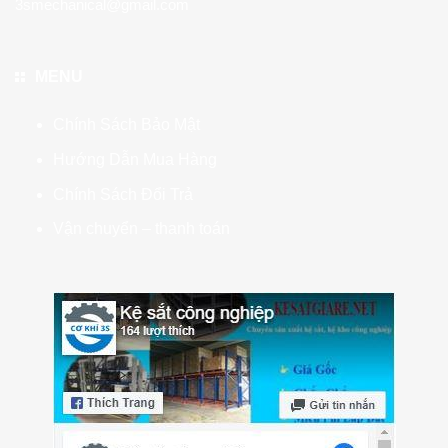
3smechanical@gmail.com
MENU
Chính Sách Bảo Mật
Hướng Dẫn Mua Hàng
Chính Sách Đổi Trả
Vận chuyển – thanh toán