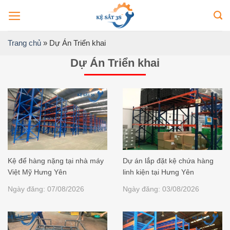
Bỏ
qua
nội
Trang chủ
»
Dự Án Triển khai
dung
Dự Án Triển khai
Kệ để hàng nặng tại nhà máy
Dự án lắp đặt kệ chứa hàng
Việt Mỹ Hưng Yên
linh kiện tại Hưng Yên
Ngày đăng: 07/08/2026
Ngày đăng: 03/08/2026