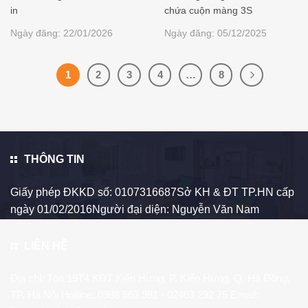
in
chứa cuộn màng 3S
Ngày đăng: 22/01/2026
Ngày đăng: 05/12/2025
1
2
3
4
…
8
THÔNG TIN
Giấy phép ĐKKD số: 0107316687Sở KH & ĐT TP.HN cấp
ngày 01/02/2016Người đại diện: Nguyễn Văn Nam
LIÊN HỆ
Địa chỉ: Tòa 19T4 KĐT Kiến Hưng, P. Kiến Hưng, Q. Hà Đông,
TP. Hà Nội Hotline:
0988 663 981
- 02463 292 75 Email: