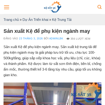
Bỏ
qua
nội
Trang chủ
»
Dự Án Triển khai
»
Kệ Trung Tải
dung
Sản xuất Kệ để phụ kiện ngành may
ĐĂNG VÀO
23 THÁNG 3, 2026
BỞI
ADMINLBK
356 LƯỢT XEM
Sản xuất Kệ để phụ kiện ngành may. Sản xuất kệ trung tải để
phụ kiện ngành may là giải pháp lưu trữ tối ưu, chịu lực 100-
500kg/tầng, giúp sắp xếp khoa học vải, phụ liệu (chỉ, cúc, khóa)
và thành phẩm. Kệ được làm từ sắt sơn tĩnh điện, bền bỉ, chống
ẩm mốc, thường thiết kế 3-6 tầng tùy nhu cầu, giúp tối ưu không
gian kho.