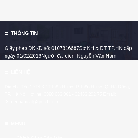
THÔNG TIN
Giấy phép ĐKKD số: 0107316687Sở KH & ĐT TP.HN cấp
ngày 01/02/2016Người đại diện: Nguyễn Văn Nam
LIÊN HỆ
Địa chỉ: Tòa 19T4 KĐT Kiến Hưng, P. Kiến Hưng, Q. Hà Đông,
TP. Hà Nội Hotline:
0988 663 981
- 02463 292 75 Email:
3smechanical@gmail.com
MENU