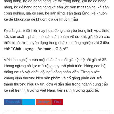
hạng nặng, kệ để hàng nặng, kệ tải trọng nặng, giá kệ để hàng
nặng, kệ để hàng hạng nặng,kệ sàn ,kệ sàn mezzanine, kệ sàn
công nghiệp, giá kệ sàn, kệ sàn lửng, sàn tầng lửng, kệ khuôn,
kệ để khuôn,giá để khuôn, giá để khuôn mẫu
Kệ sắt giá rẻ 3S hiện nay hoạt động chủ yếu trong lĩnh vực thiết
kế, sản xuất – phân phối các sản phẩm về cơ khí, giá kệ và các
thiết bị hỗ trợ chuyên dụng trong nhà kho công nghiệp với 3 tiêu
chí:
“Chất lượng – An toàn – Giá rẻ“
.
Với kinh nghiệm của một nhà sản xuất giá kệ, kệ sắt giá rẻ 3S
không ngừng nỗ lực mở rộng quy mô phát triển. Nâng cao hệ
thống cơ sở vật chất, đội ngũ công nhân viên. Từng bước
khẳng định thương hiệu sản phẩm và cố gắng phấn đấu trở
thành thương hiệu uy tín, đơn vị dẫn đầu trong ngành cung cấp
kệ sắt trên thị trường Việt Nam, tiến ra thị trường quốc tế.
Facebook
Twitter
Google+
Pin It