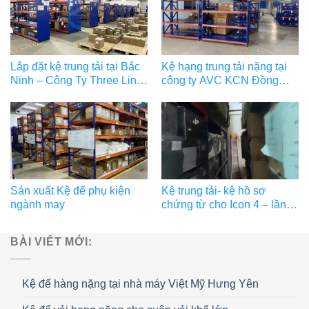
Lắp đặt kệ trung tải tại Bắc
Kệ hạng trung tải nặng tại
Ninh – Công Ty Three Link
công ty AVC KCN Đồng
Technology
Văn Hà Nam
Sản xuất Kệ để phụ kiện
Kệ trung tải- kệ hồ sơ
ngành may
chứng từ cho Icon 4 – lần
thứ 2
BÀI VIẾT MỚI:
Kệ để hàng nặng tại nhà máy Việt Mỹ Hưng Yên