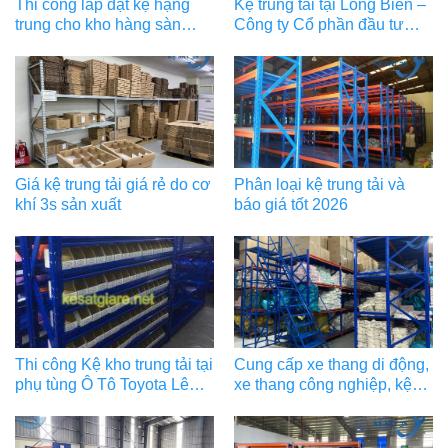
Thi công lắp đặt kệ hạng
Kệ trung tải tại Long Biên –
trung cho kho hàng sàn
Công ty Cổ phần đầu tư
thương mại điện tử
Long Biên
Giá kệ trung tải giá rẻ do cơ
Phân loại kệ trung tải và
khí 3s sản xuất
báo giá tốt 2026
Thi công Kệ kho trung tải tại
Cung cấp xe thang di động,
phụ tùng Ô Tô Toyota Lê
xe thang công nghiệp, kệ
Văn Lương
trung tải cho sàn TMĐT