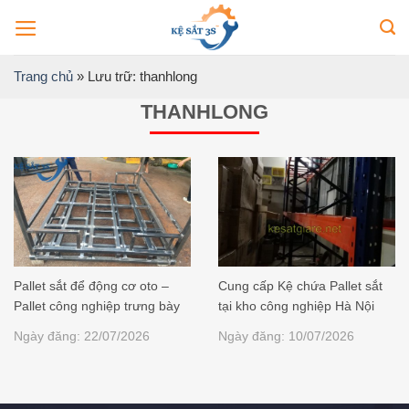
Bỏ
qua
nội
Trang chủ
»
Lưu trữ: thanhlong
dung
THANHLONG
Pallet sắt để động cơ oto –
Cung cấp Kệ chứa Pallet sắt
Pallet công nghiệp trưng bày
tại kho công nghiệp Hà Nội
Ngày đăng: 22/07/2026
Ngày đăng: 10/07/2026