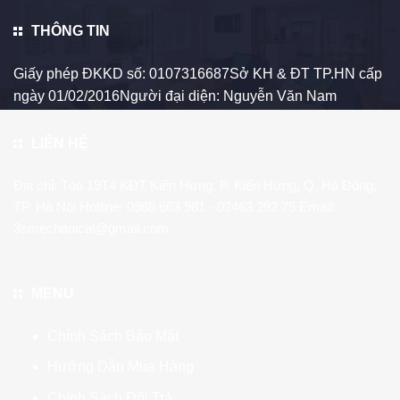
THÔNG TIN
Giấy phép ĐKKD số: 0107316687Sở KH & ĐT TP.HN cấp
ngày 01/02/2016Người đại diện: Nguyễn Văn Nam
LIÊN HỆ
Địa chỉ: Tòa 19T4 KĐT Kiến Hưng, P. Kiến Hưng, Q. Hà Đông,
TP. Hà Nội Hotline:
0988 663 981
- 02463 292 75 Email:
3smechanical@gmail.com
MENU
Chính Sách Bảo Mật
Hướng Dẫn Mua Hàng
Chính Sách Đổi Trả