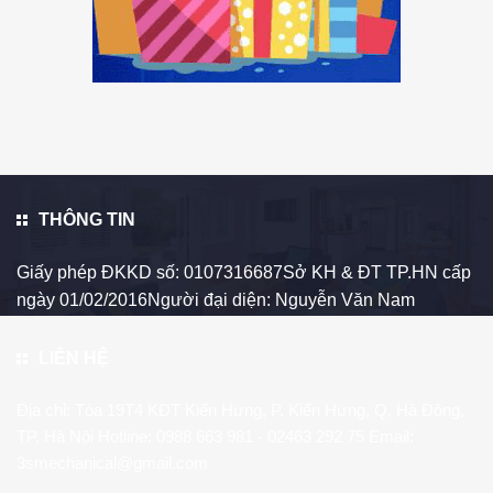
THÔNG TIN
Giấy phép ĐKKD số: 0107316687Sở KH & ĐT TP.HN cấp
ngày 01/02/2016Người đại diện: Nguyễn Văn Nam
LIÊN HỆ
Địa chỉ: Tòa 19T4 KĐT Kiến Hưng, P. Kiến Hưng, Q. Hà Đông,
TP. Hà Nội Hotline:
0988 663 981
- 02463 292 75 Email:
3smechanical@gmail.com