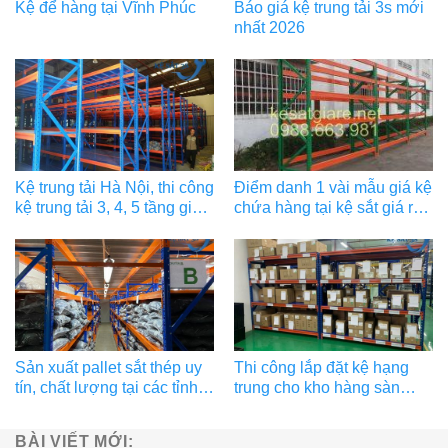
Kệ để hàng tại Vĩnh Phúc
Báo giá kệ trung tải 3s mới
nhất 2026
Kệ trung tải Hà Nội, thi công
Điểm danh 1 vài mẫu giá kệ
kệ trung tải 3, 4, 5 tầng giá
chứa hàng tại kệ sắt giá rẻ
tốt
3S
Sản xuất pallet sắt thép uy
Thi công lắp đặt kệ hạng
tín, chất lượng tại các tỉnh
trung cho kho hàng sàn
phía bắc
thương mại điện tử
BÀI VIẾT MỚI: