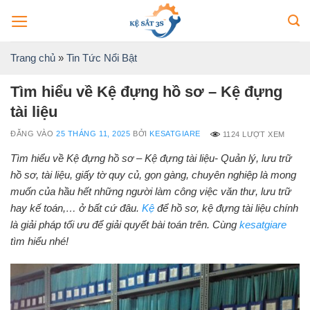
Bỏ
qua
nội
Trang chủ
»
Tin Tức Nổi Bật
dung
Tìm hiểu về Kệ đựng hồ sơ – Kệ đựng
tài liệu
ĐĂNG VÀO
25 THÁNG 11, 2025
BỞI
KESATGIARE
1124 LƯỢT XEM
Tìm hiểu về Kệ đựng hồ sơ – Kệ đựng tài liệu- Quản lý, lưu trữ
hồ sơ, tài liệu, giấy tờ quy củ, gọn gàng, chuyên nghiệp là mong
muốn của hầu hết những người làm công việc văn thư, lưu trữ
hay kế toán,… ở bất cứ đâu.
Kệ
để hồ sơ, kệ đựng tài liệu chính
là giải pháp tối ưu để giải quyết bài toán trên. Cùng
kesatgiare
tìm hiểu nhé!