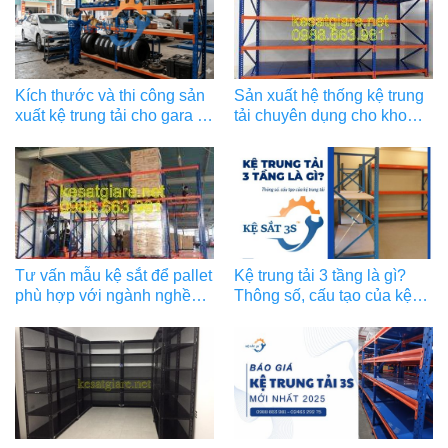
Kích thước và thi công sản
Sản xuất hệ thống kệ trung
xuất kệ trung tải cho gara ô
tải chuyên dụng cho kho
tô, kệ trung tải lốp xe, xe
công nghiệp
thang gara ô tô
Tư vấn mẫu kệ sắt để pallet
Kệ trung tải 3 tầng là gì?
phù hợp với ngành nghề
Thông số, cấu tạo của kệ
kinh doanh
trung tải