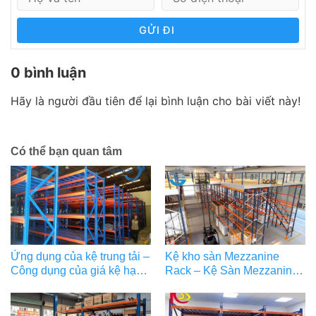
GỬI ĐI
0 bình luận
Hãy là người đầu tiên để lại bình luận cho bài viết này!
Có thể bạn quan tâm
Ứng dụng của kệ trung tải –
Kệ kho sàn Mezzanine
Công dụng của giá kệ hạng
Rack – Kệ Sàn Mezzanine
trung
tối ưu kho hàng