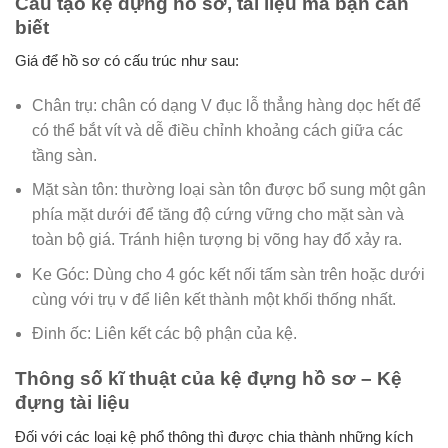
Cấu tạo kệ đựng hồ sơ, tài liệu mà bạn cần
biết
Giá để hồ sơ có cấu trúc như sau:
Chân trụ: chân có dạng V đục lỗ thẳng hàng dọc hết để
có thể bắt vít và dễ điều chỉnh khoảng cách giữa các
tầng sàn.
Mặt sàn tôn: thường loại sàn tôn được bổ sung một gân
phía mặt dưới để tăng độ cứng vững cho mặt sàn và
toàn bộ giá. Tránh hiện tượng bị võng hay đổ xảy ra.
Ke Góc: Dùng cho 4 góc kết nối tấm sàn trên hoặc dưới
cùng với trụ v để liên kết thành một khối thống nhất.
Đinh ốc: Liên kết các bộ phận của kệ.
Thông số kĩ thuật của kệ đựng hồ sơ – Kệ
đựng tài liệu
Đối với các loại kệ phổ thông thì được chia thành những kích