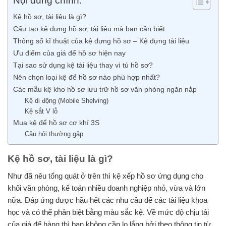
Nội dung chính:
Kệ hồ sơ, tài liệu là gì?
Cấu tạo kệ đựng hồ sơ, tài liệu mà bạn cần biết
Thông số kĩ thuật của kệ đựng hồ sơ – Kệ đựng tài liệu
Ưu điểm của giá để hồ sơ hiện nay
Tại sao sử dụng kệ tài liệu thay vì tủ hồ sơ?
Nên chọn loại kệ để hồ sơ nào phù hợp nhất?
Các mẫu kệ kho hồ sơ lưu trữ hồ sơ văn phòng ngăn nắp
Kệ di động (Mobile Shelving)
Kệ sắt V lỗ
Mua kệ để hồ sơ cơ khí 3S
Câu hỏi thường gặp
Kệ hồ sơ, tài liệu là gì?
Như đã nêu tổng quát ở trên thì kệ xếp hồ sơ ứng dụng cho
khối văn phòng, kế toán nhiều doanh nghiệp nhỏ, vừa và lớn
nữa. Đáp ứng được hầu hết các nhu cầu để các tài liệu khoa
học và có thể phân biệt bằng màu sắc kệ. Về mức độ chịu tải
của giá để hàng thì bạn không cần lo lắng bởi theo thông tin từ