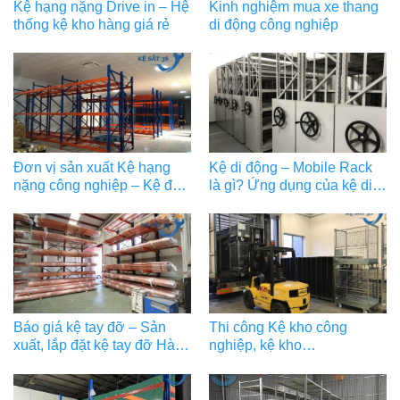
Kệ hạng nặng Drive in – Hệ
Kinh nghiệm mua xe thang
thống kệ kho hàng giá rẻ
di động công nghiệp
Đơn vị sản xuất Kệ hạng
Kệ di động – Mobile Rack
nặng công nghiệp – Kệ để
là gì? Ứng dụng của kệ di
hàng nặng – Kệ tải trọng
động
nặng
Báo giá kệ tay đỡ – Sản
Thi công Kệ kho công
xuất, lắp đặt kệ tay đỡ Hà
nghiệp, kệ kho
Nội, Phú Thọ, Bắc Ninh,..
Selective chất lượng tại
Bắc Ninh