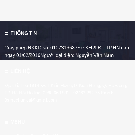
THÔNG TIN
Giấy phép ĐKKD số: 0107316687Sở KH & ĐT TP.HN cấp
ngày 01/02/2016Người đại diện: Nguyễn Văn Nam
LIÊN HỆ
Địa chỉ: Tòa 19T4 KĐT Kiến Hưng, P. Kiến Hưng, Q. Hà Đông,
TP. Hà Nội Hotline:
0988 663 981
- 02463 292 75 Email:
3smechanical@gmail.com
MENU