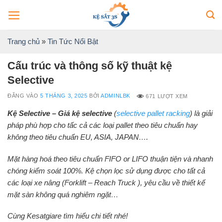
Bỏ
qua
nội
Trang chủ
»
Tin Tức Nổi Bật
dung
Cấu trúc và thông số kỹ thuật kệ
Selective
ĐĂNG VÀO
5 THÁNG 3, 2025
BỞI
ADMINLBK
671 LƯỢT XEM
Kệ Selective – Giá kệ selective
(
selective pallet racking
) là giải
pháp phù hợp cho tấc cả các loại pallet theo tiêu chuẩn hay
không theo tiêu chuẩn EU, ASIA, JAPAN….
Mặt hàng hoá theo tiêu chuẩn FIFO or LIFO thuận tiện và nhanh
chóng kiểm soát 100%. Kệ chọn lọc sử dụng được cho tất cả
các loại xe nâng (Forklift – Reach Truck ), yêu cầu về thiết kế
mặt sàn không quá nghiêm ngặt…
Cùng Kesatgiare tìm hiểu chi tiết nhé!