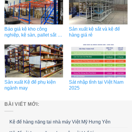
Báo giá kệ kho công
Sản xuất kệ sắt và kệ để
nghiệp, kệ sàn, pallet sắt tại
hàng giá rẻ
Hải Phòng, Ninh Bình,
Thanh Hóa
Sản xuất Kệ để phụ kiện
Sát nhập tỉnh tại Việt Nam
ngành may
2025
BÀI VIẾT MỚI:
Kệ để hàng nặng tại nhà máy Việt Mỹ Hưng Yên