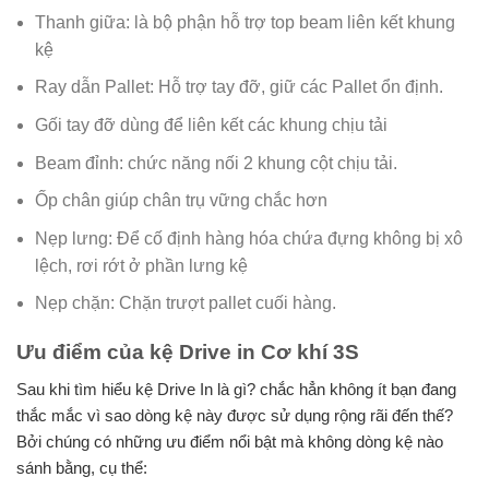
Thanh giữa: là bộ phận hỗ trợ top beam liên kết khung
kệ
Ray dẫn Pallet: Hỗ trợ tay đỡ, giữ các Pallet ổn định.
Gối tay đỡ dùng để liên kết các khung chịu tải
Beam đỉnh: chức năng nối 2 khung cột chịu tải.
Ốp chân giúp chân trụ vững chắc hơn
Nẹp lưng: Để cố định hàng hóa chứa đựng không bị xô
lệch, rơi rớt ở phần lưng kệ
Nẹp chặn: Chặn trượt pallet cuối hàng.
Ưu điểm của kệ Drive in Cơ khí 3S
Sau khi tìm hiểu kệ Drive In là gì? chắc hẳn không ít bạn đang
thắc mắc vì sao dòng kệ này được sử dụng rộng rãi đến thế?
Bởi chúng có những ưu điểm nổi bật mà không dòng kệ nào
sánh bằng, cụ thể: