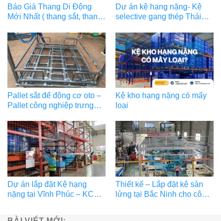
Báo Giá Thang Di Động
Dự án kệ hạng nặng- Kệ
Mới Nhất ( thang sắt, thang
selective gang thép Thái
inox)
Nguyên
Pallet sắt để động cơ oto –
Kệ kho hạng nặng có mấy
Pallet công nghiệp trưng
loại
bày
Dự án lắp đặt Kệ hạng
Thiết kế – Lắp đặt kệ sàn
nặng tại Vĩnh Phúc – KCN
lửng tại Bắc Ninh cho công
Khai Quang
ty Phát Việt Gia
BÀI VIẾT MỚI: