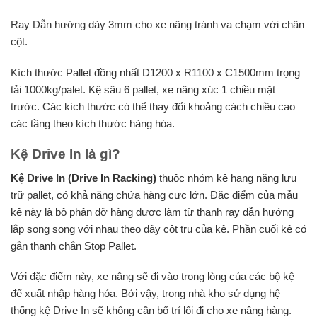
Ray Dẫn hướng dày 3mm cho xe nâng tránh va chạm với chân
cột.
Kích thước Pallet đồng nhất D1200 x R1100 x C1500mm trọng
tải 1000kg/palet. Kệ sâu 6 pallet, xe nâng xúc 1 chiều mặt
trước. Các kích thước có thể thay đổi khoảng cách chiều cao
các tầng theo kích thước hàng hóa.
Kệ Drive In là gì?
Kệ Drive In (Drive In Racking)
thuộc nhóm kệ hạng nặng lưu
trữ pallet, có khả năng chứa hàng cực lớn. Đặc điểm của mẫu
kệ này là bộ phận đỡ hàng được làm từ thanh ray dẫn hướng
lắp song song với nhau theo dãy cột trụ của kệ. Phần cuối kệ có
gắn thanh chắn Stop Pallet.
Với đặc điểm này, xe nâng sẽ đi vào trong lòng của các bộ kệ
để xuất nhập hàng hóa. Bởi vậy, trong nhà kho sử dụng hệ
thống kệ Drive In sẽ không cần bố trí lối đi cho xe nâng hàng.