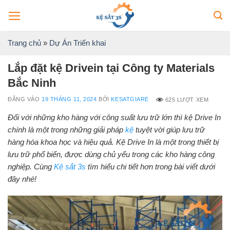
Bỏ
qua
nội
Trang chủ
»
Dự Án Triển khai
dung
Lắp đặt kệ Drivein tại Công ty Materials
Bắc Ninh
ĐĂNG VÀO
19 THÁNG 11, 2024
BỞI
KESATGIARE
625 LƯỢT XEM
Đối với những kho hàng với công suất lưu trữ lớn thì kệ Drive In
chính là một trong những giải pháp
kệ
tuyệt vời giúp lưu trữ
hàng hóa khoa học và hiệu quả. Kệ Drive In là một trong thiết bị
lưu trữ phổ biến, được dùng chủ yếu trong các kho hàng công
nghiệp. Cùng
Kệ sắt 3s
tìm hiểu chi tiết hơn trong bài viết dưới
đây nhé!