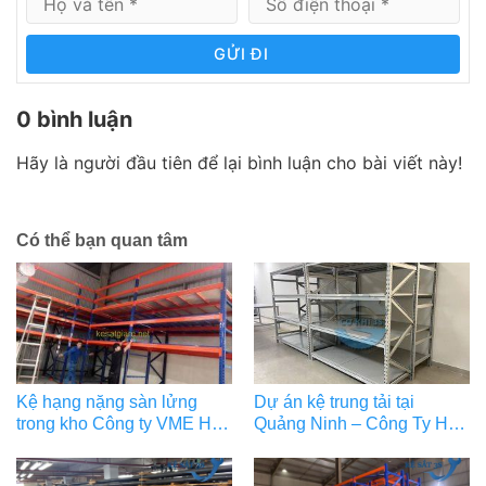
GỬI ĐI
0 bình luận
Hãy là người đầu tiên để lại bình luận cho bài viết này!
Có thể bạn quan tâm
Kệ hạng nặng sàn lửng
Dự án kệ trung tải tại
trong kho Công ty VME Hà
Quảng Ninh – Công Ty Hoa
Đông
Lợi Đạt