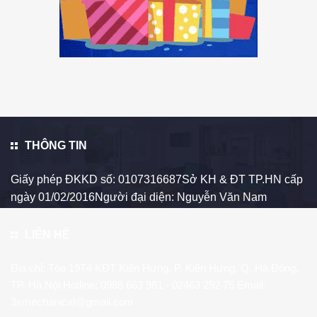
THÔNG TIN
Giấy phép ĐKKD số: 0107316687Sở KH & ĐT TP.HN cấp
ngày 01/02/2016Người đại diện: Nguyễn Văn Nam
LIÊN HỆ
Địa chỉ: Tòa 19T4 KĐT Kiến Hưng, P. Kiến Hưng, Q. Hà Đông,
TP. Hà Nội Hotline:
0988 663 981
- 02463 292 75 Email:
3smechanical@gmail.com