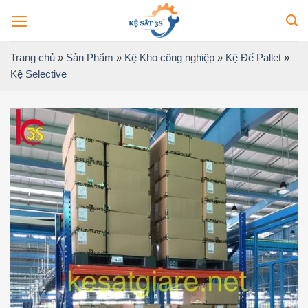
Bỏ
qua
nội
Trang chủ
»
Sản Phẩm
»
Kệ Kho công nghiệp
»
Kệ Để Pallet
»
dung
Kệ Selective