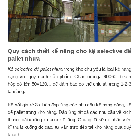
Quy cách thiết kế riêng cho kệ selective để
pallet nhựa
Kệ selective để pallet nhựa
trong kho chủ yếu là loại kệ hạng
nặng với quy cách sản phẩm: Chân omega 90×60, beam
hộp cỡ lớn 50×120….để đảm bảo có thể chịu tải trọng 1-2-3
tấn/tầng.
Kệ sắt giá rẻ 3s luôn đáp ứng các nhu cầu kệ hạng nặng, kệ
để pallet trong kho hàng. Đáp ứng tất cả các nhu cầu về kích
thước dài x rộng x cao x số tầng. Chúng tôi sẽ có nhân viên
kĩ thuật xuống đo đạc, tư vấn trực tiếp tại kho hàng của quý
khách.