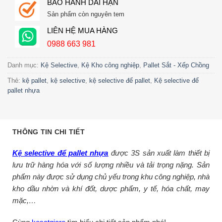
BẢO HÀNH DÀI HẠN
Sản phẩm còn nguyên tem
LIÊN HỆ MUA HÀNG
0988 663 981
Danh mục:
Kệ Selective
,
Kệ Kho công nghiệp
,
Pallet Sắt - Xếp Chồng
Thẻ:
kệ pallet
,
kệ selective
,
kệ selective để pallet
,
Kệ selective để
pallet nhựa
THÔNG TIN CHI TIẾT
Kệ selective để pallet nhựa
được 3S sản xuất làm thiết bị
lưu trữ hàng hóa với số lượng nhiều và tải trọng nặng. Sản
phẩm này được sử dụng chủ yếu trong khu công nghiệp, nhà
kho dầu nhờn và khí đốt, dược phẩm, y tế, hóa chất, may
mặc,…