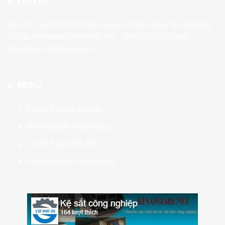
LIÊN HỆ
Địa chỉ: Tòa 19T4 KĐT Kiến Hưng, P. Kiến Hưng, Q. Hà Đông,
TP. Hà Nội Hotline:
0988 663 981
- 02463 292 75 Email:
3smechanical@gmail.com
MENU
Chính Sách Bảo Mật
Hướng Dẫn Mua Hàng
Chính Sách Đổi Trả
Vận chuyển – thanh toán