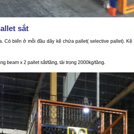
llet sắt
Có biển ở mỗi đầu dãy kệ chứa pallet( selective pallet). Kệ s
g beam x 2 pallet sắt/tầng, tải trọng 2000kg/tầng.