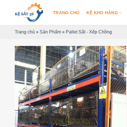
Bỏ
qua
TRANG CHỦ
KỆ KHO HÀNG
nội
dung
Trang chủ
»
Sản Phẩm
»
Pallet Sắt - Xếp Chồng