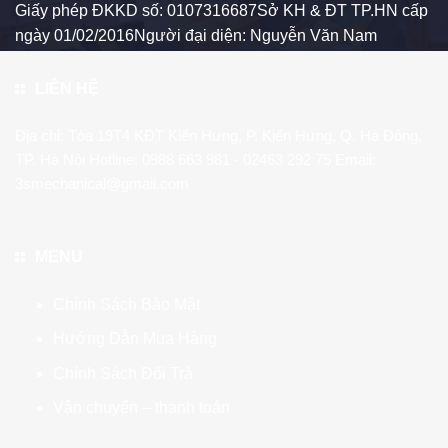
Giấy phép ĐKKD số: 0107316687Sở KH & ĐT TP.HN cấp
ngày 01/02/2016Người đại diện: Nguyễn Văn Nam
LIÊN HỆ
Địa chỉ: Tòa 19T4 KĐT Kiến Hưng, P. Kiến Hưng, Q. Hà Đông,
TP. Hà Nội Hotline:
0988 663 981
- 02463 292 75 Email:
3smechanical@gmail.com
MENU
Chính Sách Bảo Mật
Hướng Dẫn Mua Hàng
Chính Sách Đổi Trả
Vận chuyển – thanh toán