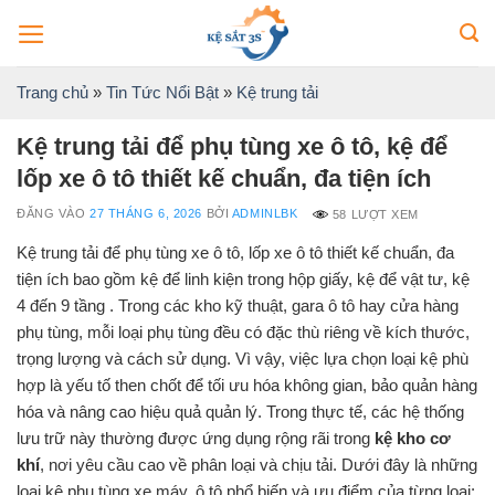
Bỏ
qua
nội
Trang chủ
»
Tin Tức Nổi Bật
»
Kệ trung tải
dung
Kệ trung tải để phụ tùng xe ô tô, kệ để
lốp xe ô tô thiết kế chuẩn, đa tiện ích
ĐĂNG VÀO
27 THÁNG 6, 2026
BỞI
ADMINLBK
58 LƯỢT XEM
Kệ trung tải để phụ tùng xe ô tô, lốp xe ô tô thiết kế chuẩn, đa
tiện ích bao gồm kệ để linh kiện trong hộp giấy, kệ để vật tư, kệ
4 đến 9 tầng . Trong các kho kỹ thuật, gara ô tô hay cửa hàng
phụ tùng, mỗi loại phụ tùng đều có đặc thù riêng về kích thước,
trọng lượng và cách sử dụng. Vì vậy, việc lựa chọn loại kệ phù
hợp là yếu tố then chốt để tối ưu hóa không gian, bảo quản hàng
hóa và nâng cao hiệu quả quản lý. Trong thực tế, các hệ thống
lưu trữ này thường được ứng dụng rộng rãi trong
kệ kho cơ
khí
, nơi yêu cầu cao về phân loại và chịu tải. Dưới đây là những
loại kệ phụ tùng xe máy, ô tô phổ biến và ưu điểm của từng loại: