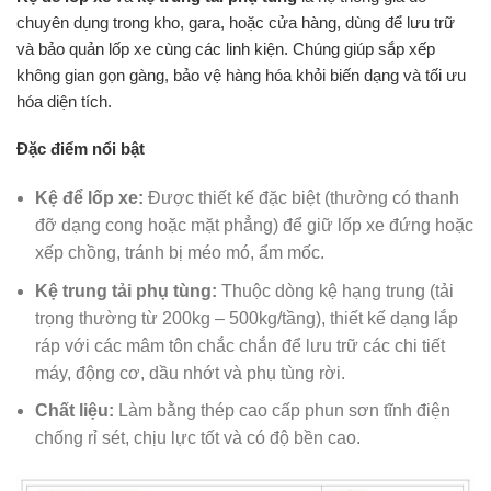
chuyên dụng trong kho, gara, hoặc cửa hàng, dùng để lưu trữ
và bảo quản lốp xe cùng các linh kiện. Chúng giúp sắp xếp
không gian gọn gàng, bảo vệ hàng hóa khỏi biến dạng và tối ưu
hóa diện tích.
Đặc điểm nổi bật
Kệ để lốp xe:
Được thiết kế đặc biệt (thường có thanh
đỡ dạng cong hoặc mặt phẳng) để giữ lốp xe đứng hoặc
xếp chồng, tránh bị méo mó, ẩm mốc.
Kệ trung tải phụ tùng:
Thuộc dòng kệ hạng trung (tải
trọng thường từ 200kg – 500kg/tầng), thiết kế dạng lắp
ráp với các mâm tôn chắc chắn để lưu trữ các chi tiết
máy, động cơ, dầu nhớt và phụ tùng rời.
Chất liệu:
Làm bằng thép cao cấp phun sơn tĩnh điện
chống rỉ sét, chịu lực tốt và có độ bền cao.