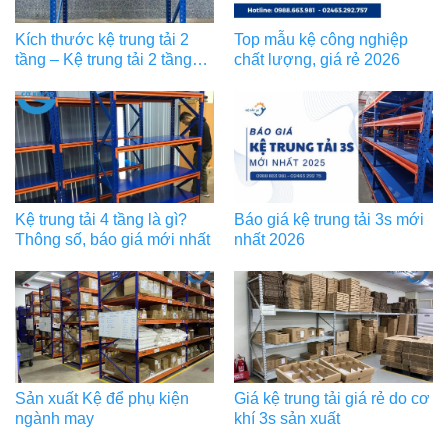
Kích thước kệ trung tải 2
Top mẫu kệ công nghiệp
tầng – Kệ trung tải 2 tầng
chất lượng, giá rẻ 2026
bao nhiêu tiền?
Kệ trung tải 4 tầng là gì?
Báo giá kệ trung tải 3s mới
Thông số, báo giá mới nhất
nhất 2026
Sản xuất Kệ để phụ kiện
Giá kệ trung tải giá rẻ do cơ
ngành may
khí 3s sản xuất