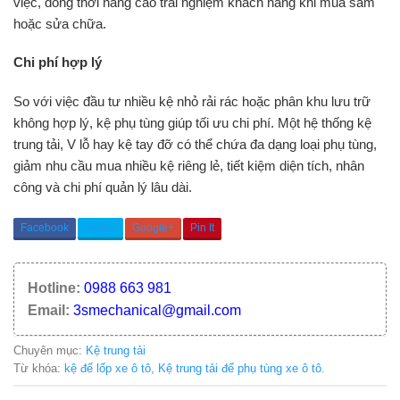
việc, đồng thời nâng cao trải nghiệm khách hàng khi mua sắm
hoặc sửa chữa.
Chi phí hợp lý
So với việc đầu tư nhiều kệ nhỏ rải rác hoặc phân khu lưu trữ
không hợp lý, kệ phụ tùng giúp tối ưu chi phí. Một hệ thống kệ
trung tải, V lỗ hay kệ tay đỡ có thể chứa đa dạng loại phụ tùng,
giảm nhu cầu mua nhiều kệ riêng lẻ, tiết kiệm diện tích, nhân
công và chi phí quản lý lâu dài.
Facebook
Twitter
Google+
Pin It
Hotline:
0988 663 981
Email:
3smechanical@gmail.com
Chuyên mục:
Kệ trung tải
Từ khóa:
kệ để lốp xe ô tô
,
Kệ trung tải để phụ tùng xe ô tô
.