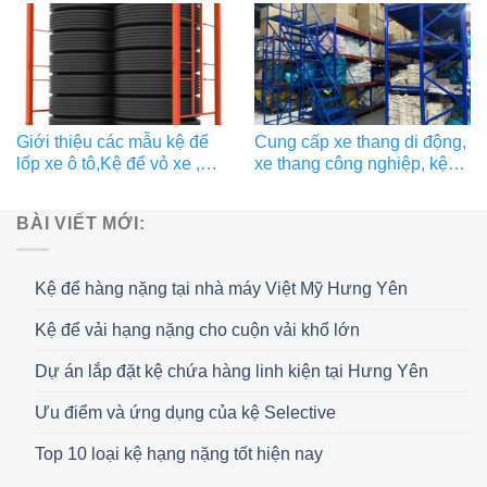
Giới thiệu các mẫu kệ để
Cung cấp xe thang di động,
lốp xe ô tô,Kệ để vỏ xe ,
xe thang công nghiệp, kệ
chọn và thi công loại nào?
trung tải cho sàn TMĐT
BÀI VIẾT MỚI:
Kệ để hàng nặng tại nhà máy Việt Mỹ Hưng Yên
Kệ để vải hạng nặng cho cuộn vải khổ lớn
Dự án lắp đặt kệ chứa hàng linh kiện tại Hưng Yên
Ưu điểm và ứng dụng của kệ Selective
Top 10 loại kệ hạng nặng tốt hiện nay