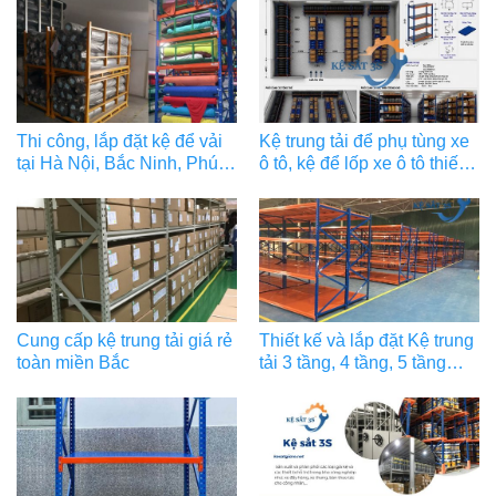
Thi công, lắp đặt kệ để vải
Kệ trung tải để phụ tùng xe
tại Hà Nội, Bắc Ninh, Phú
ô tô, kệ để lốp xe ô tô thiết
Thọ và các khu công
kế chuẩn, đa tiện ích
nghiệp
Cung cấp kệ trung tải giá rẻ
Thiết kế và lắp đặt Kệ trung
toàn miền Bắc
tải 3 tầng, 4 tầng, 5 tầng…
tại miền Bắc