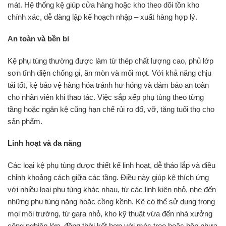
mát. Hệ thống kệ giúp cửa hàng hoặc kho theo dõi tồn kho
chính xác, dễ dàng lập kế hoạch nhập – xuất hàng hợp lý.
An toàn và bền bỉ
Kệ phụ tùng thường được làm từ thép chất lượng cao, phủ lớp
sơn tĩnh điện chống gỉ, ăn mòn và mối mọt. Với khả năng chịu
tải tốt, kệ bảo vệ hàng hóa tránh hư hỏng và đảm bảo an toàn
cho nhân viên khi thao tác. Việc sắp xếp phụ tùng theo từng
tầng hoặc ngăn kệ cũng hạn chế rủi ro đổ, vỡ, tăng tuổi thọ cho
sản phẩm.
Linh hoạt và đa năng
Các loại kệ phụ tùng được thiết kế linh hoạt, dễ tháo lắp và điều
chỉnh khoảng cách giữa các tầng. Điều này giúp kệ thích ứng
với nhiều loại phụ tùng khác nhau, từ các linh kiện nhỏ, nhẹ đến
những phụ tùng nặng hoặc cồng kềnh. Kệ có thể sử dụng trong
mọi môi trường, từ gara nhỏ, kho kỹ thuật vừa đến nhà xưởng
công nghiệp lớn, đồng thời kết hợp với móc treo hoặc hộp nhựa