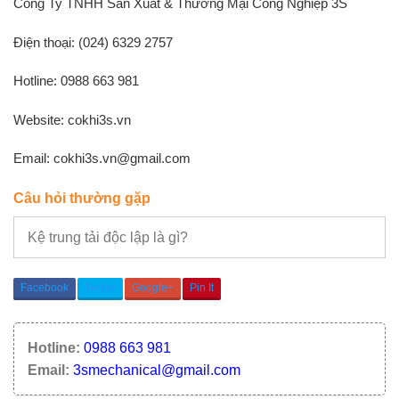
Công Ty TNHH Sản Xuất & Thương Mại Công Nghiệp 3S
Điện thoại: (024) 6329 2757
Hotline: 0988 663 981
Website: cokhi3s.vn
Email: cokhi3s.vn@gmail.com
Câu hỏi thường gặp
Kệ trung tải độc lập là gì?
Facebook
Twitter
Google+
Pin It
Hotline:
0988 663 981
Email:
3smechanical@gmail.com