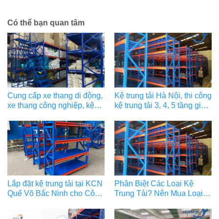
Có thể bạn quan tâm
Cung cấp xe thang di động,
Kệ trung tải Hà Nội, thi công
xe thang công nghiệp, kệ
kệ trung tải 3, 4, 5 tầng giá
trung tải cho sàn TMĐT
tốt
Lắp đặt kệ trung tải tại KCN
Phân Biệt Các Loại Kệ
Quế Võ Bắc Ninh cho Công
Trung Tải? Nên Mua Loại
ty TNHH Sampo Vina
Nào?