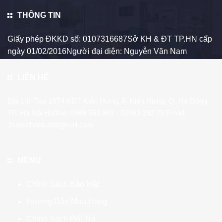
THÔNG TIN
Giấy phép ĐKKD số: 0107316687Sở KH & ĐT TP.HN cấp
ngày 01/02/2016Người đại diện: Nguyễn Văn Nam
LIÊN HỆ
Địa chỉ: Tòa 19T4 KĐT Kiến Hưng, P. Kiến Hưng, Q. Hà Đông,
TP. Hà Nội Hotline:
0988 663 981
- 02463 292 75 Email:
3smechanical@gmail.com
MENU
Chính Sách Bảo Mật
Hướng Dẫn Mua Hàng
Chính Sách Đổi Trả