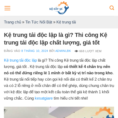
Bỏ
qua
nội
Trang chủ
»
Tin Tức Nổi Bật
»
Kệ trung tải
dung
Kệ trung tải độc lập là gì? Thi công Kệ
trung tải độc lập chất lượng, giá tốt
ĐĂNG VÀO
8 THÁNG 10, 2024
BỞI
ADMINLBK
668 LƯỢT XEM
Kệ trung tải độc lập
là gì? Thi công Kệ trung tải độc lập chất
lượng, giá tốt . Kệ trung tải độc lập
có thiết kế 4 chân trụ nên
nó có thể đứng riêng lẻ 1 mình ở bất kỳ vị trí nào trong kho
.
Kệ trung tải nối tiếp hay còn gọi kệ nối dài có thiết kế 2 chân trụ
và có 2 lỗ riêng ở mỗi chân để có thể ghép, dùng chung chân trụ
với kệ độc lập để tạo một kết cấu toàn thể giá kệ thành 1 khối
vững chắc. Cùng
kesatgiare
tìm hiểu chi tiết nhé!