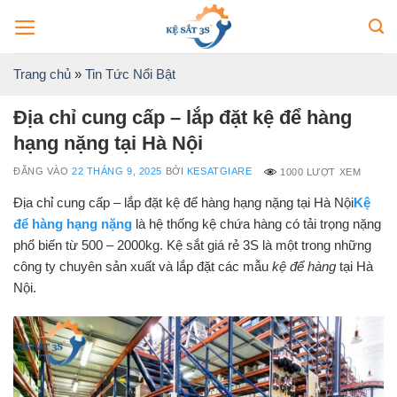
Bỏ
qua
nội
Trang chủ
»
Tin Tức Nổi Bật
dung
Địa chỉ cung cấp – lắp đặt kệ để hàng
hạng nặng tại Hà Nội
ĐĂNG VÀO
22 THÁNG 9, 2025
BỞI
KESATGIARE
1000 LƯỢT XEM
Địa chỉ cung cấp – lắp đặt kệ để hàng hạng nặng tại Hà Nội
Kệ
để hàng hạng nặng
là hệ thống kệ chứa hàng có tải trọng nặng
phổ biến từ 500 – 2000kg. Kệ sắt giá rẻ 3S là một trong những
công ty chuyên sản xuất và lắp đặt các mẫu
kệ để hàng
tại Hà
Nội.