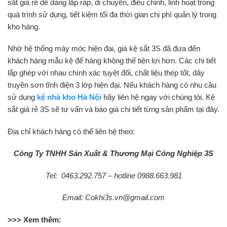
sắt giá rẻ dễ dàng lắp ráp, di chuyển, điều chỉnh, linh hoạt trong
quá trình sử dụng, tiết kiệm tối đa thời gian chi phí quản lý trong
kho hàng.
Nhờ hệ thống máy móc hiện đại, giá kệ sắt 3S đã đưa đến
khách hàng mẫu kệ để hàng không thể tiện lợi hơn. Các chi tiết
lắp ghép với nhau chính xác tuyệt đối, chất liệu thép tốt, dây
truyền sơn tĩnh điện 3 lớp hiện đại. Nếu khách hàng có nhu cầu
sử dụng
kệ nhà kho Hà Nội
hãy liên hệ ngay với chúng tôi. Kệ
sắt giá rẻ 3S sẽ tư vấn và báo giá chi tiết từng sản phẩm tại đây.
Địa chỉ khách hàng có thể liên hệ theo:
Công Ty TNHH Sản Xuất & Thương Mại Công Nghiệp 3S
Tel: 0463.292.757 – hotline 0988.663.981
Email: Cokhi3s.vn@gmail.com
>>> Xem thêm: