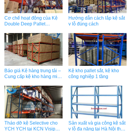
Cơ chế hoạt động của Kệ
Hướng dẫn cách lắp kệ sắt
Double Deep Pallet
v lỗ đúng cách
Racking
Báo giá Kệ hàng trung tải –
Kệ kho pallet sắt, kệ kho
Cung cấp kệ kho hàng miền
công nghiệp 1 tầng
Bắc
Tháo dỡ kệ Selective cho
Sản xuất và gia công kệ sắt
YCH YCH tại KCN Visip
v lỗ đa năng tại Hà Nội theo