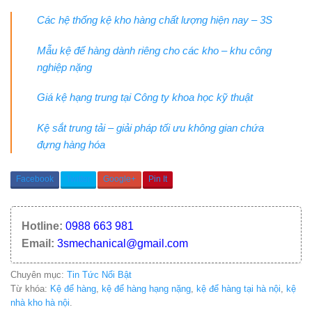
Các hệ thống kệ kho hàng chất lượng hiện nay – 3S
Mẫu kệ để hàng dành riêng cho các kho – khu công
nghiệp nặng
Giá kệ hạng trung tại Công ty khoa học kỹ thuật
Kệ sắt trung tải – giải pháp tối ưu không gian chứa
đựng hàng hóa
Facebook
Twitter
Google+
Pin It
Hotline:
0988 663 981
Email:
3smechanical@gmail.com
Chuyên mục:
Tin Tức Nổi Bật
Từ khóa:
Kệ để hàng
,
kệ để hàng hạng nặng
,
kệ để hàng tại hà nội
,
kệ
nhà kho hà nội
.