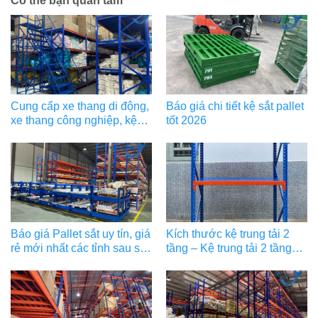
Có thể bạn quan tâm
Cung cấp xe thang di động,
Báo giá chi tiết kệ sắt pallet
xe thang công nghiệp, kệ
tốt 2026
trung tải cho sàn TMĐT
Báo giá Pallet sắt uy tín, giá
Kích thước kệ trung tải 2
rẻ mới nhất các tỉnh sau sát
tầng – Kệ trung tải 2 tầng
nhập
bao nhiêu tiền?