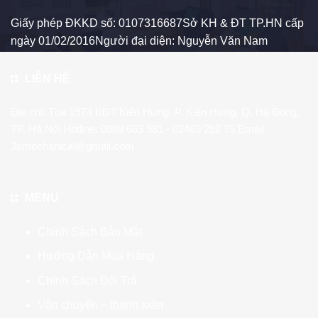
Giấy phép ĐKKD số: 0107316687Sở KH & ĐT TP.HN cấp
ngày 01/02/2016Người đại diện: Nguyễn Văn Nam
LIÊN HỆ
Địa chỉ: Tòa 19T4 KĐT Kiến Hưng, P. Kiến Hưng, Q. Hà Đông,
TP. Hà Nội Hotline:
0988 663 981
- 02463 292 75 Email:
3smechanical@gmail.com
MENU
Chính Sách Bảo Mật
Hướng Dẫn Mua Hàng
Chính Sách Đổi Trả
Vận chuyển – thanh toán