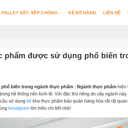
PALLET SẮT- XẾP CHỒNG
KỆ ĐỂ HÀNG
LIÊN HỆ
ực phẩm được sử dụng phổ biến tr
 phổ biến trong ngành thực phẩm : Ngành thực phẩm
hiện 
 trong hệ thống nền kinh tế. Với đặc thù riêng do vậy ngành này
u cầu sử dụng
kệ
kho thực phẩm bảo quản hàng hóa rất rất quan
Cùng
kesatgiare
tìm hiểu chi tiết nhé!