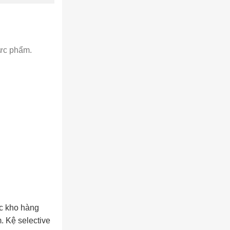
hực phẩm.
ác kho hàng
. Kệ selective