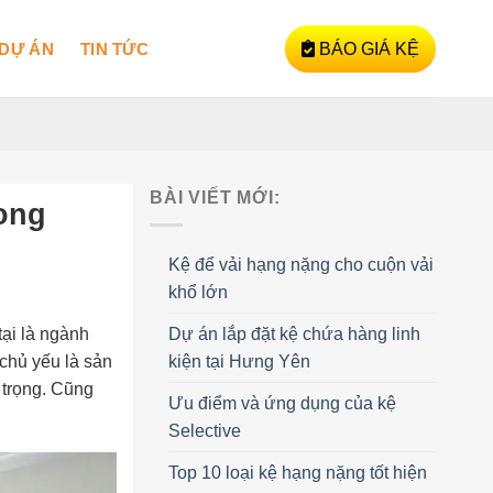
DỰ ÁN
TIN TỨC
BÁO GIÁ KỆ
BÀI VIẾT MỚI:
ong
Kệ để vải hạng nặng cho cuộn vải
khổ lớn
Dự án lắp đặt kệ chứa hàng linh
tại là ngành
kiện tại Hưng Yên
 chủ yếu là sản
 trọng. Cũng
Ưu điểm và ứng dụng của kệ
Selective
Top 10 loại kệ hạng nặng tốt hiện