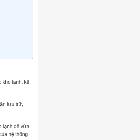
 kho lạnh, kệ
ần lưu trữ,
o lạnh để vừa
của hệ thống