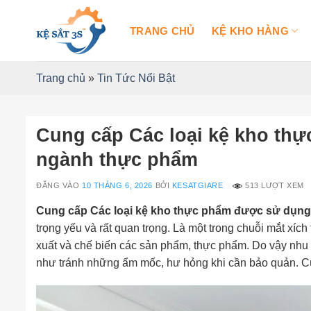
Bỏ
qua
TRANG CHỦ
KỆ KHO HÀNG
nội
dung
Trang chủ
»
Tin Tức Nổi Bật
Cung cấp Các loại kệ kho th
ngành thực phẩm
ĐĂNG VÀO
10 THÁNG 6, 2026
BỞI
KESATGIARE
513 LƯỢT XEM
Cung cấp Các loại kệ kho thực phẩm được sử dụng
trọng yếu và rất quan trọng. Là một trong chuỗi mắt xích
xuất và chế biến các sản phẩm, thực phẩm. Do vậy nh
như tránh những ẩm mốc, hư hỏng khi cần bảo quản. 