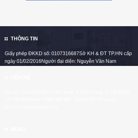
THÔNG TIN
Giấy phép ĐKKD số: 0107316687Sở KH & ĐT TP.HN cấp
ngày 01/02/2016Người đại diện: Nguyễn Văn Nam
LIÊN HỆ
Địa chỉ: Tòa 19T4 KĐT Kiến Hưng, P. Kiến Hưng, Q. Hà Đông,
TP. Hà Nội Hotline:
0988 663 981
- 02463 292 75 Email:
3smechanical@gmail.com
MENU