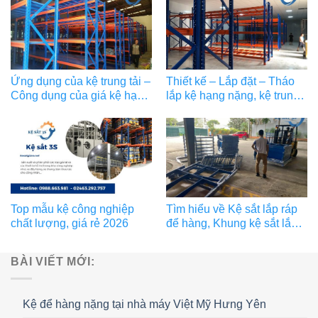
Ứng dụng của kệ trung tải –
Thiết kế – Lắp đặt – Tháo
Công dụng của giá kệ hạng
lắp kệ hạng nặng, kệ trung
trung
tải chất lượng
Top mẫu kệ công nghiệp
Tìm hiểu về Kệ sắt lắp ráp
chất lượng, giá rẻ 2026
để hàng, Khung kệ sắt lắp
ghép
BÀI VIẾT MỚI:
Kệ để hàng nặng tại nhà máy Việt Mỹ Hưng Yên