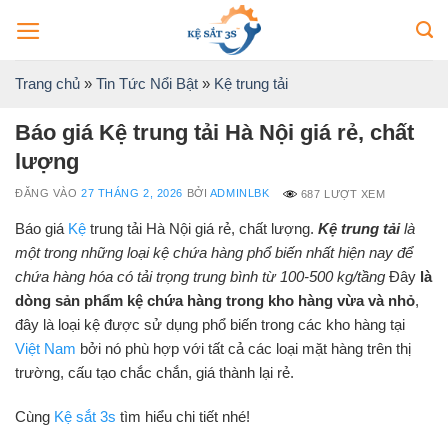
Bỏ
qua
nội
Trang chủ
»
Tin Tức Nổi Bật
»
Kệ trung tải
dung
Báo giá Kệ trung tải Hà Nội giá rẻ, chất
lượng
ĐĂNG VÀO
27 THÁNG 2, 2026
BỞI
ADMINLBK
687 LƯỢT XEM
Báo giá
Kệ
trung tải Hà Nội giá rẻ, chất lượng.
Kệ trung tải
là
một trong những loại kệ chứa hàng phổ biến nhất hiện nay để
chứa hàng hóa có tải trọng trung bình từ 100-500 kg/tầng
Đây
là
dòng sản phẩm kệ chứa hàng trong kho hàng vừa và nhỏ
,
đây là loại kệ được sử dụng phổ biến trong các kho hàng tại
Việt Nam
bởi nó phù hợp với tất cả các loại mặt hàng trên thị
trường, cấu tạo chắc chắn, giá thành lại rẻ.
Cùng
Kệ sắt 3s
tìm hiểu chi tiết nhé!