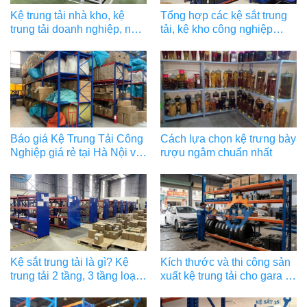
Kệ trung tải nhà kho, kệ
Tổng hợp các kệ sắt trung
trung tải doanh nghiệp, nhà
tải, kệ kho công nghiệp
máy sản xuất
hạng trung vừa bàn giao
Báo giá Kệ Trung Tải Công
Cách lựa chọn kệ trưng bày
Nghiệp giá rẻ tại Hà Nội và
rượu ngâm chuẩn nhất
các tỉnh lân cận
Kệ sắt trung tải là gì? Kệ
Kích thước và thi công sản
trung tải 2 tầng, 3 tầng loại
xuất kệ trung tải cho gara ô
nào tốt?
tô, kệ trung tải lốp xe, xe
thang gara ô tô