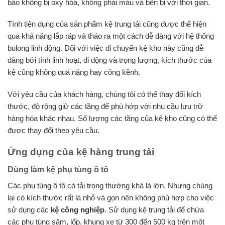
bảo không bị oxy hóa, không phái màu và bền bỉ với thời gian.
Tính tiện dụng của sản phẩm kệ trung tải cũng được thể hiện
qua khả năng lắp ráp và tháo ra một cách dễ dàng với hệ thống
bulong linh động. Đối với việc di chuyển kệ kho này cũng dễ
dàng bởi tính linh hoạt, di động và trọng lượng, kích thước của
kệ cũng không quá nặng hay công kềnh.
Với yêu cầu của khách hàng, chúng tôi có thể thay đổi kích
thước, độ rộng giữ các tầng để phù hớp với nhu cầu lưu trữ
hàng hóa khác nhau. Số lượng các tầng của kệ kho cũng có thể
được thay đổi theo yêu cầu.
Ứng dụng của kệ hàng trung tải
Dùng làm kệ phụ tùng ô tô
Các phụ tùng ô tô có tải trọng thường khá là lớn. Nhưng chúng
lại có kích thước rất là nhỏ và gọn nên không phù hợp cho việc
sử dụng các
kệ công nghiệp
. Sử dụng kệ trung tải để chứa
các phụ tùng săm, lốp, khung xe từ 300 đến 500 kg trên một