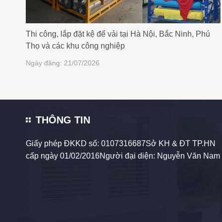
Thi công, lắp đặt kệ để vải tại Hà Nội, Bắc Ninh, Phú
Thọ và các khu công nghiệp
Ngày đăng: 21/07/2026
THÔNG TIN
Giấy phép ĐKKD số: 0107316687Sở KH & ĐT TP.HN
cấp ngày 01/02/2016Người đại diện: Nguyễn Văn Nam