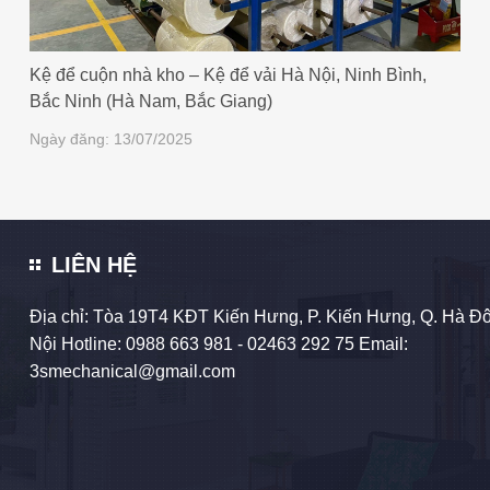
Kệ để cuộn nhà kho – Kệ để vải Hà Nội, Ninh Bình,
Bắc Ninh (Hà Nam, Bắc Giang)
Ngày đăng: 13/07/2025
LIÊN HỆ
Địa chỉ: Tòa 19T4 KĐT Kiến Hưng, P. Kiến Hưng, Q. Hà Đô
Nội Hotline:
0988 663 981
- 02463 292 75 Email:
3smechanical@gmail.com