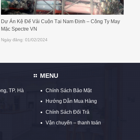
Dự Án Kệ Để Vải Cuộn Tại Nam Định – Công Ty May
Mặc Spectre VN
Ngày đăng: 01/02/2024
MENU
ng, TP. Hà
Chính Sách Bảo Mật
Hướng Dẫn Mua Hàng
Chính Sách Đổi Trả
Vận chuyển – thanh toán