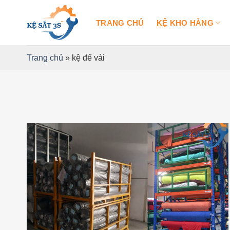
Bỏ
qua
TRANG CHỦ
KỆ KHO HÀNG
nội
dung
Trang chủ
»
kệ để vải