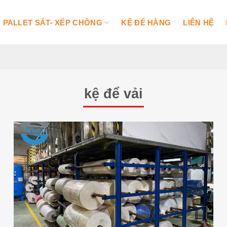
PALLET SẮT- XẾP CHỒNG
KỆ ĐỂ HÀNG
LIÊN HỆ
kệ để vải