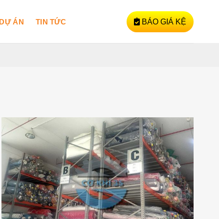
DỰ ÁN
TIN TỨC
BÁO GIÁ KỆ