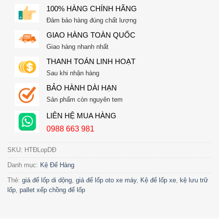
100% HÀNG CHÍNH HÃNG
Đảm bảo hàng đúng chất lượng
GIAO HÀNG TOÀN QUỐC
Giao hàng nhanh nhất
THANH TOÁN LINH HOẠT
Sau khi nhận hàng
BẢO HÀNH DÀI HẠN
Sản phẩm còn nguyên tem
LIÊN HỆ MUA HÀNG
0988 663 981
SKU:
HTĐLopDĐ
Danh mục:
Kệ Để Hàng
Thẻ:
giá để lốp di dộng
,
giá để lốp oto xe máy
,
Kệ để lốp xe
,
kệ lưu trữ
lốp
,
pallet xếp chồng để lốp