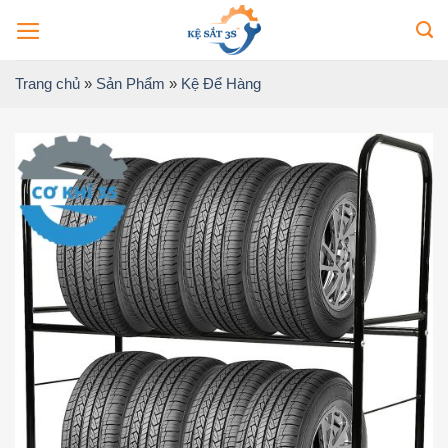
Bỏ
qua
nội
Trang chủ
»
Sản Phẩm
»
Kệ Để Hàng
dung