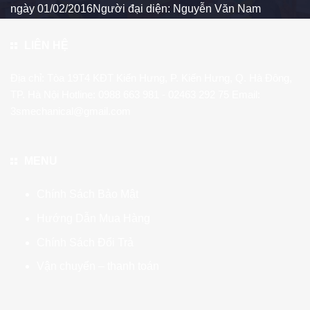
ngày 01/02/2016Người đại diện: Nguyễn Văn Nam
LIÊN HỆ
Địa chỉ: Tòa 19T4 KĐT Kiến Hưng, P. Kiến Hưng, Q. Hà Đông,
TP. Hà Nội Hotline:
0988 663 981
- 02463 292 75 Email:
3smechanical@gmail.com
MENU
Chính Sách Bảo Mật
Hướng Dẫn Mua Hàng
Chính Sách Đổi Trả
Vận chuyển – thanh toán