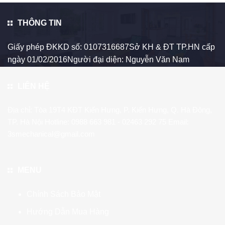
THÔNG TIN
Giấy phép ĐKKD số: 0107316687Sở KH & ĐT TP.HN cấp
ngày 01/02/2016Người đại diện: Nguyễn Văn Nam
LIÊN HỆ
Địa chỉ: Tòa 19T4 KĐT Kiến Hưng, P. Kiến Hưng, Q. Hà Đông,
TP. Hà Nội Hotline:
0988 663 981
- 02463 292 75 Email:
3smechanical@gmail.com
MENU
Chính Sách Bảo Mật
Hướng Dẫn Mua Hàng