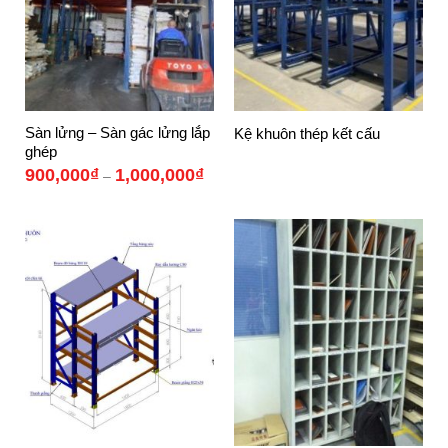
Sàn lửng – Sàn gác lửng lắp
Kệ khuôn thép kết cấu
ghép
Khoảng
900,000
₫
1,000,000
₫
–
giá:
từ
900,000₫
đến
1,000,000₫