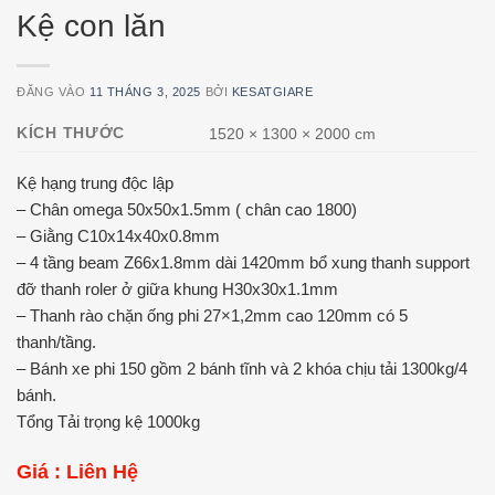
Kệ con lăn
ĐĂNG VÀO
11 THÁNG 3, 2025
BỞI
KESATGIARE
KÍCH THƯỚC
1520 × 1300 × 2000 cm
Kệ hạng trung độc lập
– Chân omega 50x50x1.5mm ( chân cao 1800)
– Giằng C10x14x40x0.8mm
– 4 tầng beam Z66x1.8mm dài 1420mm bổ xung thanh support
đỡ thanh roler ở giữa khung H30x30x1.1mm
– Thanh rào chặn ống phi 27×1,2mm cao 120mm có 5
thanh/tầng.
– Bánh xe phi 150 gồm 2 bánh tĩnh và 2 khóa chịu tải 1300kg/4
bánh.
Tổng Tải trọng kệ 1000kg
Giá : Liên Hệ