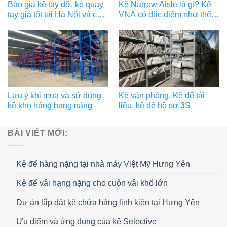
Báo giá kệ tay đỡ, kệ quay
Kệ Narrow Aisle là gì? Kệ
tay giá tốt tại Hà Nội và các
VNA có đặc điểm như thế
tỉnh lân cận
nào?
Lưu ý khi mua và sử dụng
Kệ văn phòng, Kệ để tài
kệ kho hàng hạng nặng
liệu, kệ để hồ sơ 3S
BÀI VIẾT MỚI:
Kệ để hàng nặng tại nhà máy Việt Mỹ Hưng Yên
Kệ để vải hạng nặng cho cuộn vải khổ lớn
Dự án lắp đặt kệ chứa hàng linh kiện tại Hưng Yên
Ưu điểm và ứng dụng của kệ Selective