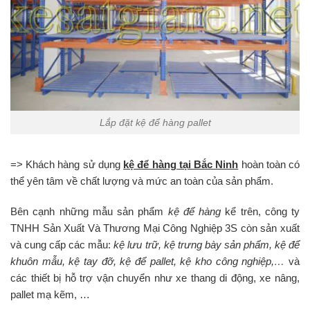
Lắp đặt kệ để hàng pallet
=> Khách hàng sử dụng
kệ để hàng tại Bắc Ninh
hoàn toàn có
thể yên tâm về chất lượng và mức an toàn của sản phẩm.
Bên cạnh những mẫu sản phẩm
kệ để hàng
kể trên, công ty
TNHH Sản Xuất Và Thương Mại Công Nghiệp 3S còn sản xuất
và cung cấp các mẫu:
kệ lưu trữ, kệ trưng bày sản phẩm, kệ để
khuôn mẫu, kệ tay đỡ, kệ để pallet, kệ kho công nghiệp,…
và
các thiết bị hỗ trợ vận chuyển như xe thang di động, xe nâng,
pallet mạ kẽm, …