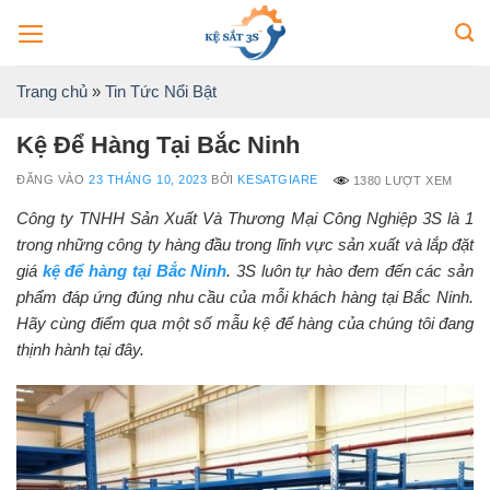
Bỏ
qua
nội
Trang chủ
»
Tin Tức Nổi Bật
dung
Kệ Để Hàng Tại Bắc Ninh
ĐĂNG VÀO
23 THÁNG 10, 2023
BỞI
KESATGIARE
1380 LƯỢT XEM
Công ty TNHH Sản Xuất Và Thương Mại Công Nghiệp 3S là 1
trong những công ty hàng đầu trong lĩnh vực sản xuất và lắp đặt
giá
kệ để hàng tại Bắc Ninh
. 3S luôn tự hào đem đến các sản
phẩm đáp ứng đúng nhu cầu của mỗi khách hàng tại Bắc Ninh.
Hãy cùng điểm qua một số mẫu kệ để hàng của chúng tôi đang
thịnh hành tại đây.