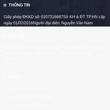
THÔNG TIN
Giấy phép ĐKKD số: 0107316687Sở KH & ĐT TP.HN cấp
ngày 01/02/2016Người đại diện: Nguyễn Văn Nam
LIÊN HỆ
Địa chỉ: Tòa 19T4 KĐT Kiến Hưng, P. Kiến Hưng, Q. Hà Đông,
TP. Hà Nội Hotline:
0988 663 981
- 02463 292 75 Email:
3smechanical@gmail.com
MENU
Chính Sách Bảo Mật
Hướng Dẫn Mua Hàng
Chính Sách Đổi Trả