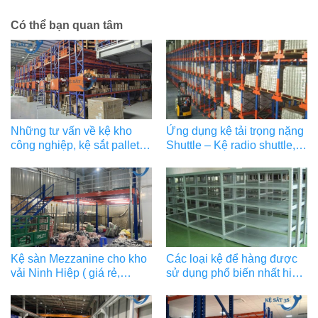
Có thể bạn quan tâm
Những tư vấn về kệ kho
Ứng dụng kệ tải trọng nặng
công nghiệp, kệ sắt pallet
Shuttle – Kệ radio shuttle,
2026 bạn nên lưu ý
kệ shuttle là gì?
Kệ sàn Mezzanine cho kho
Các loại kệ để hàng được
vải Ninh Hiệp ( giá rẻ,
sử dụng phổ biến nhất hiện
chống ngập, lưu trữ lớn)
nay