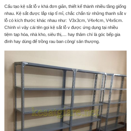
Cấu tạo kệ sắt lỗ v khá đơn giản, thiết kế thành nhiều tầng giống
nhau. Kệ sắt được lắp ráp tỉ mỉ, chắc chắn từ những thanh sắt v
lỗ có kích thước khác nhau như: V3x3cm, V4x4cm, V4x6cm.
Chính vì vậy cái tên gọi kệ sắt lỗ v được ứng dụng tại nhiều
tiệm tạp hóa, nhà kho, siêu thị,… hay thâm chí là góc bếp gia
đình hay dùng để trồng rau ban công/ sân thượng.