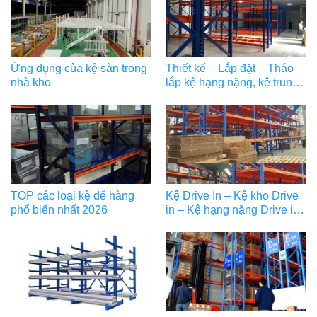
Ứng dụng của kệ sàn trong
Thiết kế – Lắp đặt – Tháo
nhà kho
lắp kệ hạng nặng, kệ trung
tải chất lượng
TOP các loại kệ để hàng
Kệ Drive In – Kệ kho Drive
phổ biến nhất 2026
in – Kệ hạng nặng Drive in
chất lượng cao