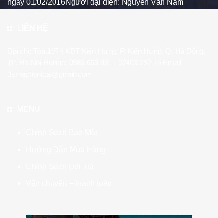
ngày 01/02/2016Người đại diện: Nguyễn Văn Nam
LIÊN HỆ
Địa chỉ: Tòa 19T4 KĐT Kiến Hưng, P. Kiến Hưng, Q. Hà Đông,
TP. Hà Nội Hotline:
0988 663 981
- 02463 292 75 Email:
3smechanical@gmail.com
MENU
Chính Sách Bảo Mật
Hướng Dẫn Mua Hàng
Chính Sách Đổi Trả
Vận chuyển – thanh toán