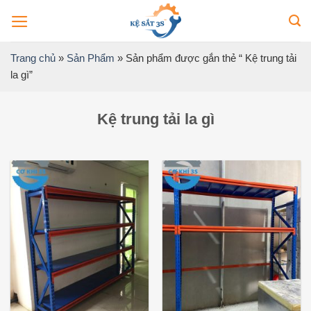
Bỏ
qua
nội
Trang chủ
»
Sản Phẩm
»
Sản phẩm được gắn thẻ “ Kệ trung tải
dung
la gì”
Kệ trung tải la gì