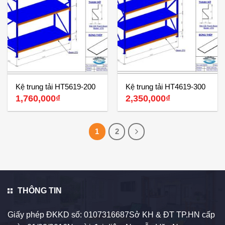
Kệ trung tải HT5619-200
Kệ trung tải HT4619-300
1,760,000
₫
2,350,000
₫
1
2
THÔNG TIN
Giấy phép ĐKKD số: 0107316687Sở KH & ĐT TP.HN cấp