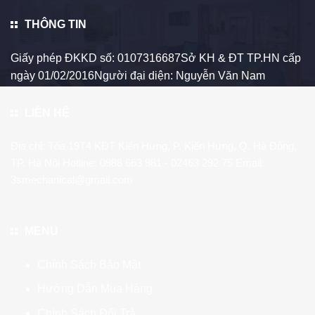
THÔNG TIN
Giấy phép ĐKKD số: 0107316687Sở KH & ĐT TP.HN cấp
ngày 01/02/2016Người đại diện: Nguyễn Văn Nam
LIÊN HỆ
Địa chỉ: Tòa 19T4 KĐT Kiến Hưng, P. Kiến Hưng, Q. Hà Đông,
TP. Hà Nội Hotline:
0988 663 981
- 02463 292 75 Email:
3smechanical@gmail.com
MENU
Chính Sách Bảo Mật
Hướng Dẫn Mua Hàng
Chính Sách Đổi Trả