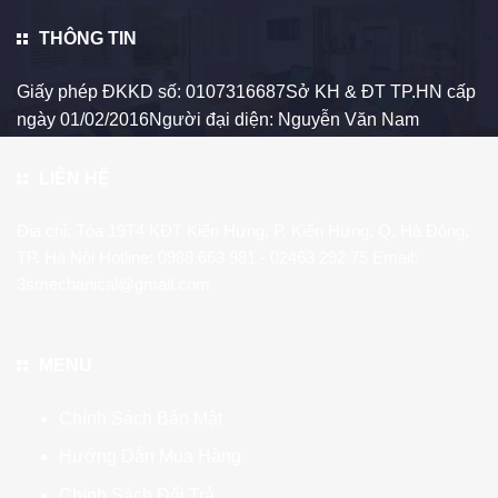
THÔNG TIN
Giấy phép ĐKKD số: 0107316687Sở KH & ĐT TP.HN cấp
ngày 01/02/2016Người đại diện: Nguyễn Văn Nam
LIÊN HỆ
Địa chỉ: Tòa 19T4 KĐT Kiến Hưng, P. Kiến Hưng, Q. Hà Đông,
TP. Hà Nội Hotline:
0988 663 981
- 02463 292 75 Email:
3smechanical@gmail.com
MENU
Chính Sách Bảo Mật
Hướng Dẫn Mua Hàng
Chính Sách Đổi Trả