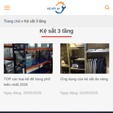
Bỏ
qua
nội
Trang chủ
»
Kệ sắt 3 tầng
dung
Kệ sắt 3 tầng
TOP các loại kệ để hàng phổ
Ứng dụng của kệ sắt đa năng
biến nhất 2026
Ngày đăng: 29/05/2026
Ngày đăng: 02/09/2025