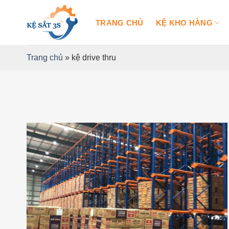
Bỏ
qua
TRANG CHỦ
KỆ KHO HÀNG
nội
dung
Trang chủ
»
kệ drive thru