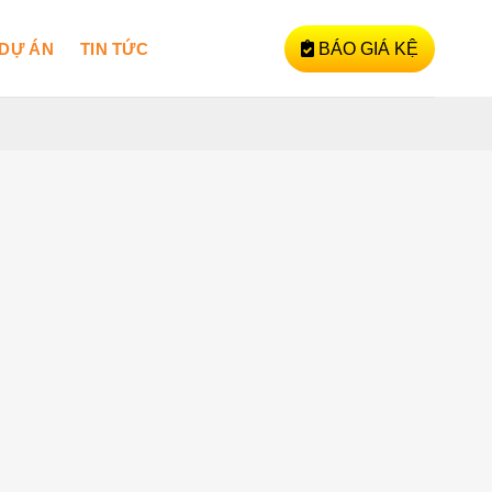
DỰ ÁN
TIN TỨC
BÁO GIÁ KỆ