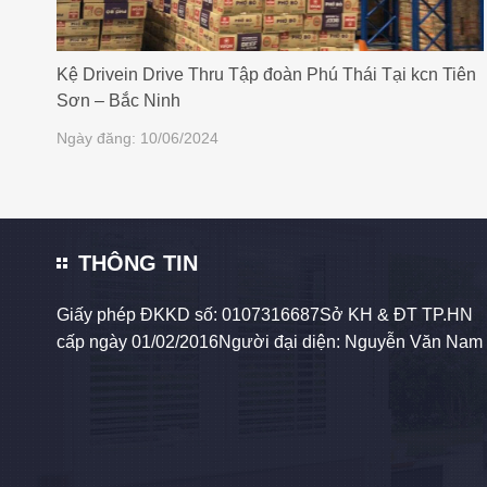
Kệ Drivein Drive Thru Tập đoàn Phú Thái Tại kcn Tiên
Sơn – Bắc Ninh
Ngày đăng: 10/06/2024
THÔNG TIN
Giấy phép ĐKKD số: 0107316687Sở KH & ĐT TP.HN
cấp ngày 01/02/2016Người đại diện: Nguyễn Văn Nam