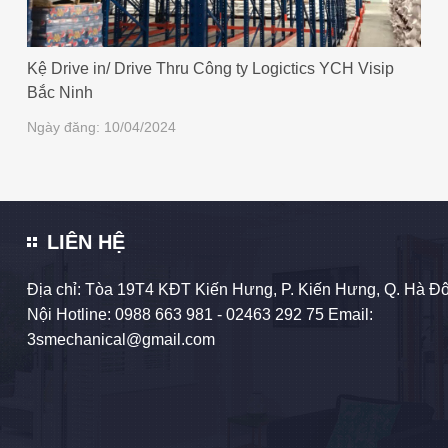
Kệ Drive in/ Drive Thru Công ty Logictics YCH Visip
Bắc Ninh
Ngày đăng: 10/04/2024
LIÊN HỆ
Địa chỉ: Tòa 19T4 KĐT Kiến Hưng, P. Kiến Hưng, Q. Hà Đô
Nội Hotline:
0988 663 981
- 02463 292 75 Email:
3smechanical@gmail.com