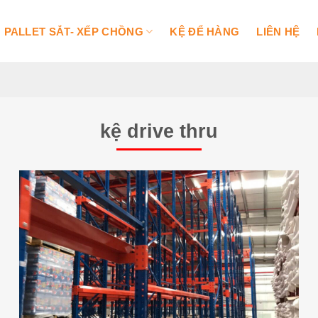
PALLET SẮT- XẾP CHỒNG
KỆ ĐỂ HÀNG
LIÊN HỆ
kệ drive thru