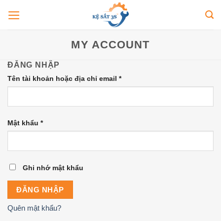
Bỏ
qua
nội
dung
MY ACCOUNT
ĐĂNG NHẬP
Bắt
Tên tài khoản hoặc địa chỉ email
*
buộc
Bắt
Mật khẩu
*
buộc
Ghi nhớ mật khẩu
ĐĂNG NHẬP
Quên mật khẩu?