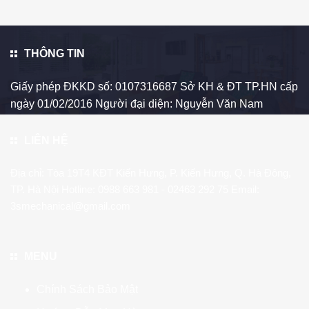
THÔNG TIN
Giấy phép ĐKKD số: 0107316687 Sở KH & ĐT TP.HN cấp
ngày 01/02/2016 Người đại diện: Nguyễn Văn Nam
LIÊN HỆ
Địa chỉ: Tòa 19T4 KĐT Kiến Hưng, P. Kiến Hưng, Q. Hà Đông,
TP. Hà Nội Hotline:
0988 663 981
- 02463 292 75 Email:
3smechanical@gmail.com
MENU
Chính Sách Bảo Mật