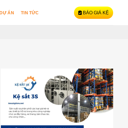
DỰ ÁN
TIN TỨC
BÁO GIÁ KỆ