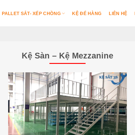
PALLET SẮT- XẾP CHỒNG
KỆ ĐỂ HÀNG
LIÊN HỆ
Kệ Sàn – Kệ Mezzanine