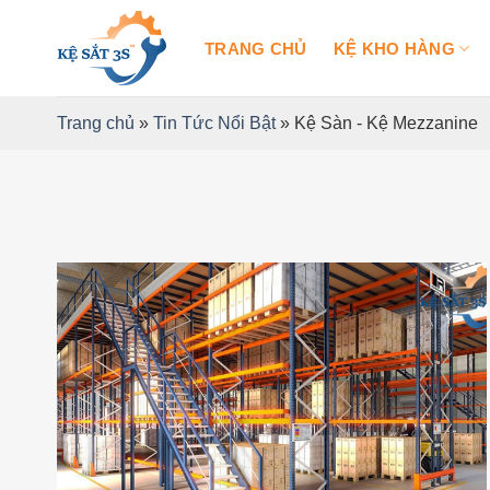
Bỏ
qua
TRANG CHỦ
KỆ KHO HÀNG
nội
dung
Trang chủ
»
Tin Tức Nổi Bật
»
Kệ Sàn - Kệ Mezzanine